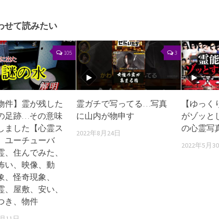
わせて読みたい
105
3
物件】霊が残した
霊ガチで写ってる…写真
【ゆっく
の足跡…その意味
に山内が物申す
がゾッと
しました【心霊ス
の心霊写真
2022年8月24日
、ユーチューバ
2022年5月3
霊、住んでみた、
怖い、映像、動
象、怪奇現象、
霊、屋敷、安い、
つき、物件
1月11日