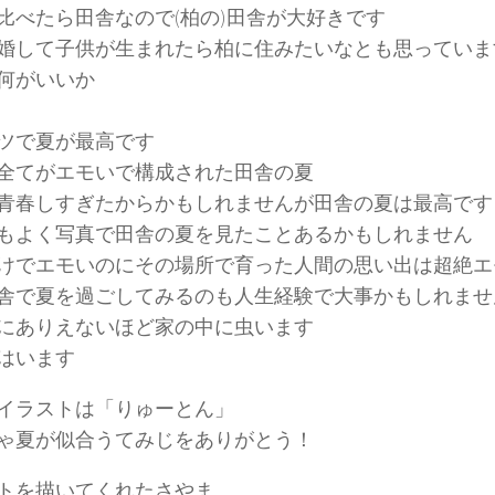
比べたら田舎なので(柏の)田舎が大好きです
婚して子供が生まれたら柏に住みたいなとも思っていま
何がいいか
ツで夏が最高です
全てがエモいで構成された田舎の夏
青春しすぎたからかもしれませんが田舎の夏は最高です
もよく写真で田舎の夏を見たことあるかもしれません
けでエモいのにその場所で育った人間の思い出は超絶エ
舎で夏を過ごしてみるのも人生経験で大事かもしれませ
にありえないほど家の中に虫います
類はいます
イラストは「りゅーとん」
ゃ夏が似合うてみじをありがとう！
トを描いてくれたさやま