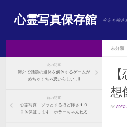
心霊写真保存館
今をも晒さ
未分類
次の記事
【
海外で話題の遺体を解体するゲームが
めちゃくちゃ恐いらしい…!!
想
前の記事
心霊写真 ゾッとするほど怖さ１０
BY
VIDEO
０％保証します ホラーちゃんねる