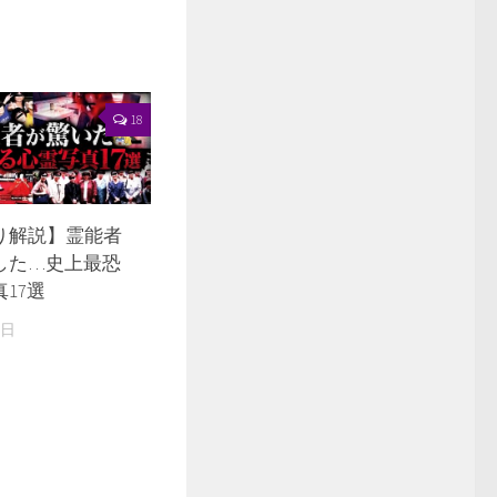
18
り解説】霊能者
した…史上最恐
17選
0日