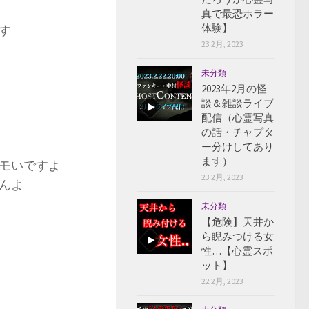
真で最恐ホラー
体験】
す
23 2月, 2023
未分類
2023年2月の怪
談＆雑談ライブ
配信（心霊写真
の話・チャプタ
ー分けしてあり
ます）
モいですよ
23 2月, 2023
んよ
未分類
【危険】天井か
ら睨みつける女
性…【心霊スポ
ット】
22 2月, 2023