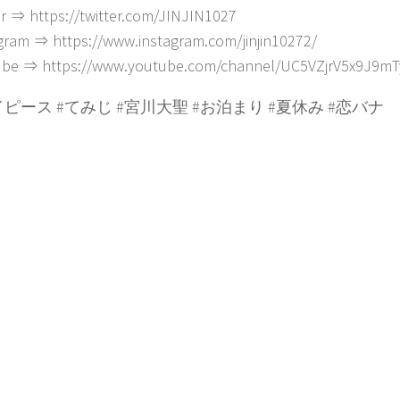
er ⇒ https://twitter.com/JINJIN1027
gram ⇒ https://www.instagram.com/jinjin10272/
ube ⇒ https://www.youtube.com/channel/UC5VZjrV5x9J9
ピース #てみじ #宮川大聖 #お泊まり #夏休み #恋バナ