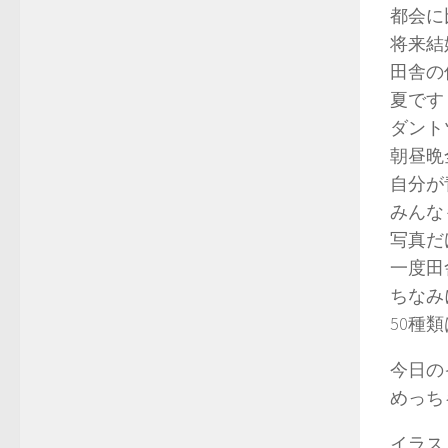
都会に
将来結
田舎の
夏です
ダント
朝昼晩
自分が
みんな
写真だ
一度田
ちなみ
50種
今日の
めっち
イラス