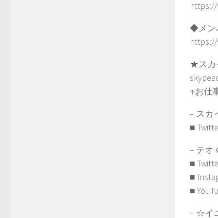
https:
◆メン
https:
★スカ
skypea
↑お仕
– スカ
■ Twitt
– テオ
■ Twitt
■ Insta
■ YouT
– ☆