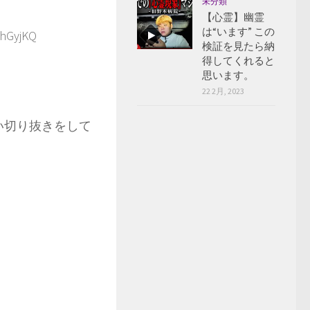
未分類
【心霊】幽霊
は“います” この
hGyjKQ
検証を見たら納
得してくれると
思います。
22 2月, 2023
白い切り抜きをして