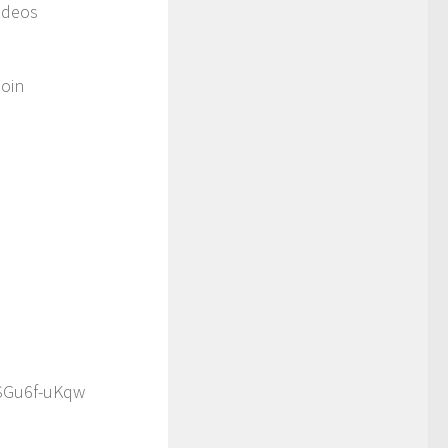
ideos
oin
。
SGu6f-uKqw