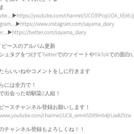
ま
be…▶️https://youtube.com/channel/UCO3lPcqUOA_XEx9Jj
gram…▶️https://www.instagram.com/sayama_diary
r…▶️https://twitter.com/sayama_diary
イピースのアルバム更新
シュタグをつけてTwitterでのツイートやTikTokでの面
たらいいねやコメントをしに行きます
らには全力で！
で出会った幼馴染2人組！
ピースチャンネル登録お願いします！
//www.youtube.com/channel/UC8_wmm5DX9mb4jrLiw8ZYzw
のチャンネル登録もよろしくね！！