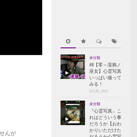
未分類
#8【零～濡鴉ノ
巫女】心霊写真
いっぱい撮って
みる！
23 2月, 2023
未分類
『心霊写真』こ
れはどういう事
だろうか【おわ
かりいただけた
せんが
だろうか心霊写