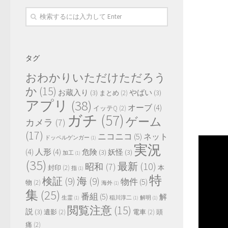
タグ
おわかりいただけただろう
か
(15)
お蔵入り
(3)
やばい
(3)
まとめ
(2)
アプリ
(38)
オーブ
(4)
イッテQ
(2)
ガチ
(57)
ゲーム
カメラ
(7)
(17)
ニコニコ
(5)
ネット
ドッペルゲンガー
(1)
実況
(4)
人形
(4)
危険
(3)
妖怪
(3)
加工
(1)
(35)
最新
(10)
昭和
(7)
封印
(2)
本
指
(1)
特
検証
(9)
海
(9)
物件
(5)
物
(2)
海外
(1)
集
(25)
番組
(5)
解
生霊
(1)
稲川淳二
(1)
解明
(1)
閲覧注意
(15)
説
(3)
遺影
(2)
電車
(2)
頭
痛
(2)