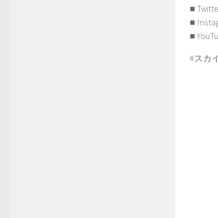
■ Twitt
■ Insta
■ YouT
#スカイ