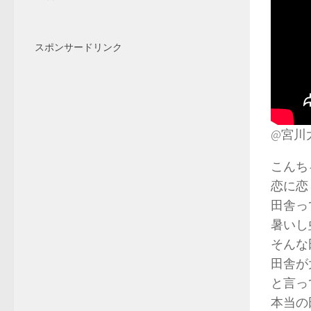
スポンサードリンク
@宮川
こんち
恋に恋
田舎っ
暑いし
そんな
田舎が
と言っ
本当の