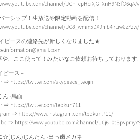
//www.youtube.com/channel/UCn_cpHcrXjG_XnH9N3fO6qA/v
バーシップ！生放送や限定動画を配信！
//www.youtube.com/channel/UC8_wmm5DX9mb4jrLiw8ZYzw/j
イピースの連絡先が新しくなりました★
ce.information@gmail.com
事や、ここ使って！みたいなご依頼お待ちしております
イピース –
er ⇒ https://twitter.com/skypeace_teojin
くん -馬面
er ⇒ https://twitter.com/teokun711
gram ⇒ https://www.instagram.com/teokun.711/
ube ⇒ https://www.youtube.com/channel/UCj6_0tBpVpmyY
イニ☆(じん)じんたん -出っ歯メガネ