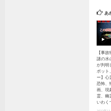
あ
【事故
謎の水
が判明
ポット
ー】心
恐怖、
画、現
霊、幽
いわく
2022年1