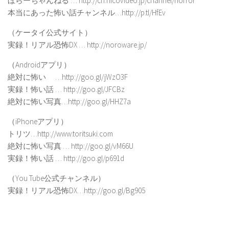
ほらーちゃんねる … http://ch.nicovideo.jp/channel/horror
本当にあった怖い話チャンネル…http://p.tl/HfEv
（ケータイ公式サイト）
実録！リアル恐怖DX … http://noroware.jp/
（Androidアプリ）
絶対に怖い …http://goo.gl/jWzO3F
実録！怖い話 … http://goo.gl/JFCBz
絶対に怖い写真…http://goo.gl/HHZ7a
（iPhoneアプリ）
トリツ…http://www.toritsuki.com
絶対に怖い写真 … http://goo.gl/vM66U
実録！怖い話 … http://goo.gl/p691d
（You Tube公式チャンネル）
実録！リアル恐怖DX…http://goo.gl/Bg905