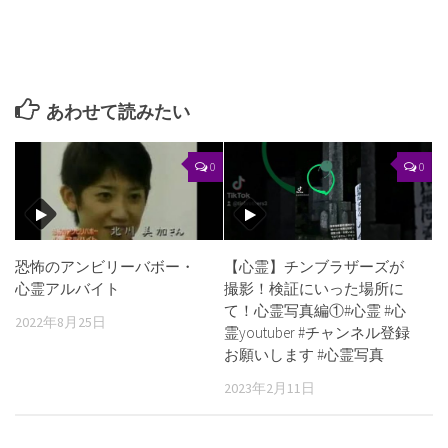
あわせて読みたい
0
0
恐怖のアンビリーバボー・
【心霊】チンブラザーズが
心霊アルバイト
撮影！検証にいった場所に
て！心霊写真編①#心霊 #心
2022年8月25日
霊youtuber #チャンネル登録
お願いします #心霊写真
2023年2月11日