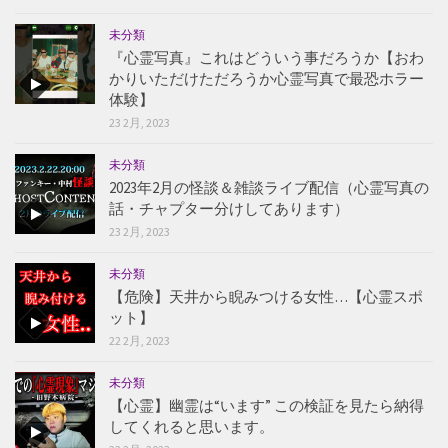
未分類
『心霊写真』これはどういう事だろうか【おわ
かりいただけただろうか心霊写真で最恐ホラー
体験】
23 2月, 2023
未分類
2023年2月の怪談＆雑談ライブ配信（心霊写真の
話・チャプター分けしてあります）
23 2月, 2023
未分類
【危険】天井から睨みつける女性…【心霊スポ
ット】
22 2月, 2023
未分類
【心霊】幽霊は“います” この検証を見たら納得
してくれると思います。