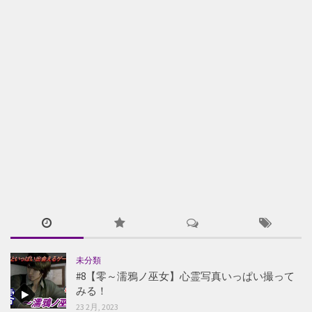
未分類
#8【零～濡鴉ノ巫女】心霊写真いっぱい撮って
みる！
23 2月, 2023