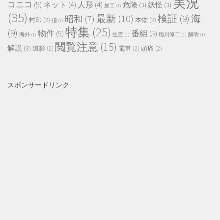
実況
コニコ
(5)
ネット
(4)
人形
(4)
危険
(3)
妖怪
(3)
加工
(1)
(35)
最新
(10)
検証
(9)
海
昭和
(7)
封印
(2)
本物
(2)
指
(1)
特集
(25)
(9)
物件
(5)
番組
(5)
海外
(1)
生霊
(1)
稲川淳二
(1)
解明
(1)
閲覧注意
(15)
解説
(3)
遺影
(2)
電車
(2)
頭痛
(2)
スポンサードリンク