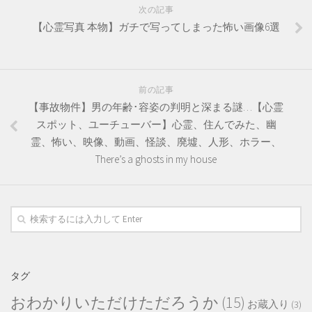
次の記事
【心霊写真 本物】ガチで写ってしまった怖い画像6選
前の記事
【事故物件】男の年齢･容姿の判明と深まる謎…【心霊
スポット、ユーチューバー】心霊、住んでみた、幽
霊、怖い、映像、動画、怪談、廃墟、人形、ホラー、
There’s a ghosts in my house
タグ
おわかりいただけただろうか
(15)
お蔵入り
(3)