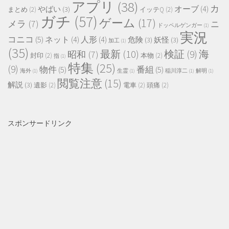
アプリ
(38)
カ
オーブ
(4)
やばい
(3)
まとめ
(2)
イッテQ
(2)
ガチ
(57)
ゲーム
(17)
メラ
(7)
ニ
ドッペルゲンガー
(1)
実況
コニコ
(5)
ネット
(4)
人形
(4)
危険
(3)
妖怪
(3)
加工
(1)
(35)
最新
(10)
検証
(9)
海
昭和
(7)
封印
(2)
本物
(2)
指
(1)
特集
(25)
(9)
物件
(5)
番組
(5)
海外
(1)
生霊
(1)
稲川淳二
(1)
解明
(1)
閲覧注意
(15)
解説
(3)
遺影
(2)
電車
(2)
頭痛
(2)
スポンサードリンク