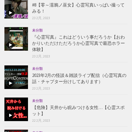
#8【零～濡鴉ノ巫女】心霊写真いっぱい撮って
みる！
23 2月, 2023
未分類
『心霊写真』これはどういう事だろうか【おわ
かりいただけただろうか心霊写真で最恐ホラー
体験】
23 2月, 2023
未分類
2023年2月の怪談＆雑談ライブ配信（心霊写真の
話・チャプター分けしてあります）
23 2月, 2023
未分類
【危険】天井から睨みつける女性…【心霊スポ
ット】
22 2月, 2023