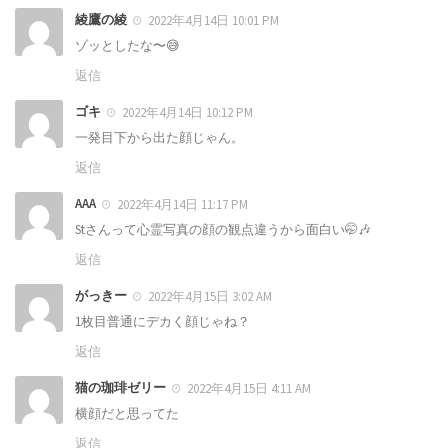
綾鷹の綾
2022年4月14日 10:01 PM
ゾッとしたな〜😅
返信
ゴキ
2022年4月14日 10:12 PM
一発目下から出た顔じゃん。
返信
AAA
2022年4月14日 11:17 PM
Stさんって心霊写真の顔の観点違うから面白い🤭🎶
返信
がっきー
2022年4月15日 3:02 AM
1枚目普通にデカく顔じゃね？
返信
猫の珈琲ゼリー
2022年4月15日 4:11 AM
横顔だと思ってた
返信