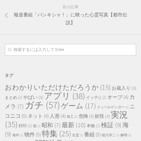
前の記事
報道番組「バンキシャ！」に映った心霊写真【都市伝
説】
タグ
おわかりいただけただろうか
(15)
お蔵入り
(3)
アプリ
(38)
カ
オーブ
(4)
やばい
(3)
まとめ
(2)
イッテQ
(2)
ガチ
(57)
ゲーム
(17)
メラ
(7)
ニ
ドッペルゲンガー
(1)
実況
コニコ
(5)
ネット
(4)
人形
(4)
危険
(3)
妖怪
(3)
加工
(1)
(35)
最新
(10)
検証
(9)
海
昭和
(7)
封印
(2)
本物
(2)
指
(1)
特集
(25)
(9)
物件
(5)
番組
(5)
海外
(1)
生霊
(1)
稲川淳二
(1)
解明
(1)