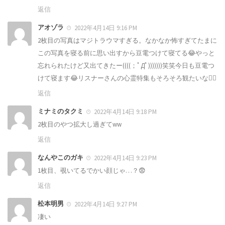
返信
アオゾラ
2022年4月14日 9:16 PM
2枚目の写真はマジトラウマすぎる。なかなか怖すぎてたまに
この写真を寝る前に思い出すから豆電つけて寝てる😂やっと
忘れられたけど又出てきたー((((；ﾟДﾟ)))))))笑笑今日も豆電つ
けて寝ます😂リスナーさんの心霊特集もそろそろ観たいな🙆‍♀️
返信
ミナミのタクミ
2022年4月14日 9:18 PM
2枚目のやつ拡大し過ぎてww
返信
なんやこのガキ
2022年4月14日 9:23 PM
1枚目、覗いてるでかい顔じゃ…？😨
返信
松本明男
2022年4月14日 9:27 PM
凄い