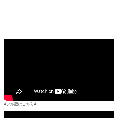
⬇️フル版はこちら⬇️