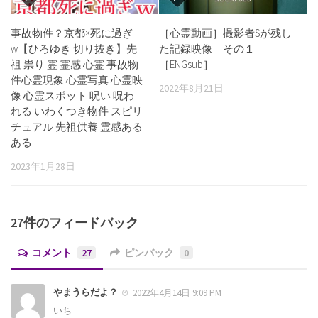
事故物件？京都×死に過ぎ
［心霊動画］撮影者Sが残し
w【ひろゆき 切り抜き】先
た記録映像 その１
祖 祟り 霊 霊感 心霊 事故物
［ENGsub］
件心霊現象 心霊写真 心霊映
2022年8月21日
像 心霊スポット 呪い 呪わ
れる いわくつき物件 スピリ
チュアル 先祖供養 霊感ある
ある
2023年1月28日
27件のフィードバック
コメント
27
ピンバック
0
やまうらだよ？
2022年4月14日 9:09 PM
いち