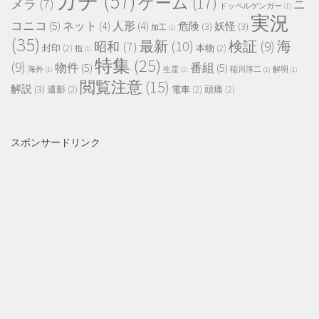
ガチ
(57)
ゲーム
(17)
メラ
(7)
ニ
ドッペルゲンガー
(1)
実況
コニコ
(5)
ネット
(4)
人形
(4)
危険
(3)
妖怪
(3)
加工
(1)
(35)
最新
(10)
検証
(9)
海
昭和
(7)
封印
(2)
本物
(2)
指
(1)
特集
(25)
(9)
物件
(5)
番組
(5)
海外
(1)
生霊
(1)
稲川淳二
(1)
解明
(1)
閲覧注意
(15)
解説
(3)
遺影
(2)
電車
(2)
頭痛
(2)
スポンサードリンク