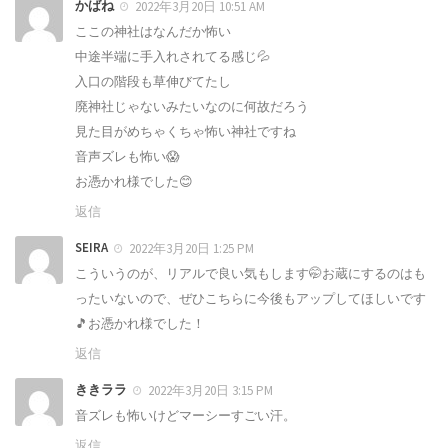
かばね
2022年3月20日 10:51 AM
ここの神社はなんだか怖い
中途半端に手入れされてる感じ💦
入口の階段も草伸びてたし
廃神社じゃないみたいなのに何故だろう
見た目がめちゃくちゃ怖い神社ですね
音声ズレも怖い😱
お憑かれ様でした😊
返信
SEIRA
2022年3月20日 1:25 PM
こういうのが、リアルで良い気もします🤭お蔵にするのはも
ったいないので、ぜひこちらに今後もアップしてほしいです
🎵お憑かれ様でした！
返信
ききララ
2022年3月20日 3:15 PM
音ズレも怖いけどマーシーすごい汗。
返信