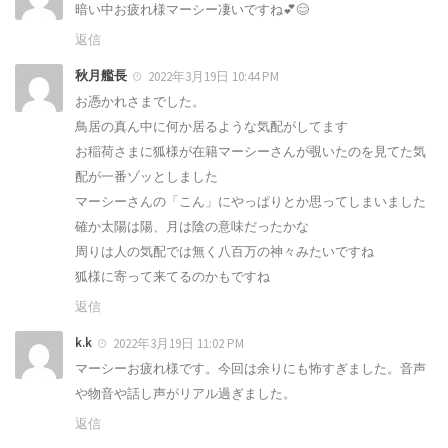
暗い中お疲れ様マーシー凄いですね💕😊
返信
秋月艦長
2022年3月19日 10:44 PM
お憑かれさまでした。
鳥居の真ん中に何か居るような気配がしてます
お稲荷さまに狐様が在籍マーシーさんが覗いたのを見てた気
配が一番ゾッとしました
マーシーさんの「こん」にやっぱりとか思ってしまいました
確か太陽は陽、月は陰の意味だったかな
周りは人の気配では無く八百万の神々みたいですね
狐様に寄って来てるのかもですね
返信
k.k
2022年3月19日 11:02 PM
マーシーお疲れ様です。今回は余りにも怖すぎました。音声
や物音や話し声がリアル過ぎました。
返信