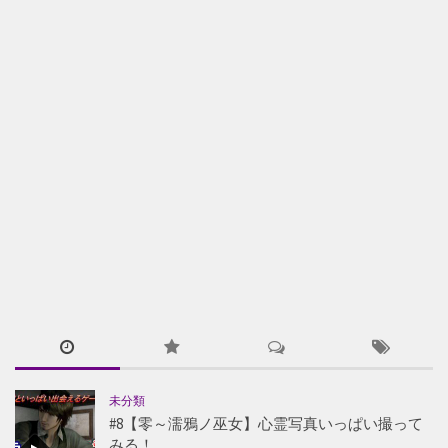
未分類
#8【零～濡鴉ノ巫女】心霊写真いっぱい撮って
みる！