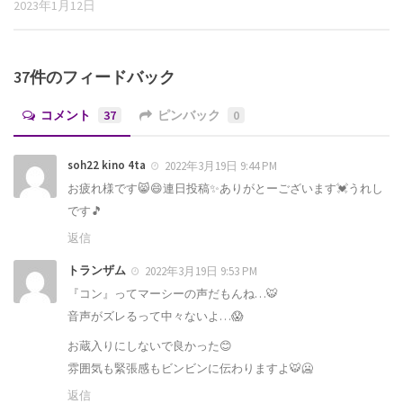
2023年1月12日
37件のフィードバック
コメント
37
ピンバック
0
soh22 kino 4ta
2022年3月19日 9:44 PM
お疲れ様です😸😄連日投稿✨ありがとーございます💓うれし
です🎵
返信
トランザム
2022年3月19日 9:53 PM
『コン』ってマーシーの声だもんね…🐯
音声がズレるって中々ないよ…😱
お蔵入りにしないで良かった😊
雰囲気も緊張感もビンビンに伝わりますよ🐯🥶
返信