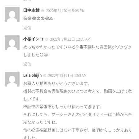
田中幸雄
2022年3月20日 5:06 PM
😅😅😅😨😨😨🙏
返信
小桜インコ
2022年3月21日 12:36 AM
めっちゃ怖かったです( •̀ㅁ•́;)💦👻不気味な雰囲気がゾクゾク
しました😣😫
返信
Laia Shijin
2022年3月21日 1:53 AM
お蔵入り動画ありがとうございます。
機材の不具合も異常現象のひとつと考えて、動画を上げて欲
しいです。
検証中の緊張感がしっかり伝わってきます。
それにしても、マーシーさんのバイタリティーは当時から半
端なかったですね。
他の心霊検証動画にはない丁寧さが、当初からしっかりあり
ました。