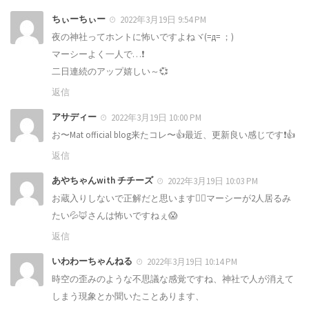
ちぃーちぃー
2022年3月19日 9:54 PM
夜の神社ってホントに怖いですよねヾ(=д= ；)
マーシーよく一人で…❗️
二日連続のアップ嬉しい～💞
返信
アサディー
2022年3月19日 10:00 PM
お〜Mat official blog来たコレ〜👍最近、更新良い感じです❗️👍
返信
あやちゃんwith チチーズ
2022年3月19日 10:03 PM
お蔵入りしないで正解だと思います🙆‍♀️マーシーが2人居るみ
たい💦🦊さんは怖いですねぇ😱
返信
いわわーちゃんねる
2022年3月19日 10:14 PM
時空の歪みのような不思議な感覚ですね、神社で人が消えて
しまう現象とか聞いたことあります、