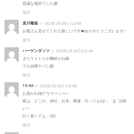
思議な場所でした😱
返信
哀川毒姫
2022年3月20日 2:10 AM
お蔵入も見せてくれて嬉しいです❤️ありがとうございます✨
返信
ハーゲンダッツ
2022年3月20日 8:19 AM
まだライトとか機材がね😁
でも結構ヤバし😱
返信
TO-RA
2022年3月20日 9:41 AM
お憑かれ様(^-^)/マーシー♪
夜は…どこの、神社、お寺、廃墟、行っても((((；゜Д゜)))怖
い！
曰く無くても…(笑)
返信