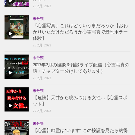
23 2月, 2023
未分類
『心霊写真』これはどういう事だろうか【おわ
かりいただけただろうか心霊写真で最恐ホラー
体験】
23 2月, 2023
未分類
2023年2月の怪談＆雑談ライブ配信（心霊写真の
話・チャプター分けしてあります）
23 2月, 2023
未分類
【危険】天井から睨みつける女性…【心霊スポ
ット】
22 2月, 2023
未分類
【心霊】幽霊は“います” この検証を見たら納得