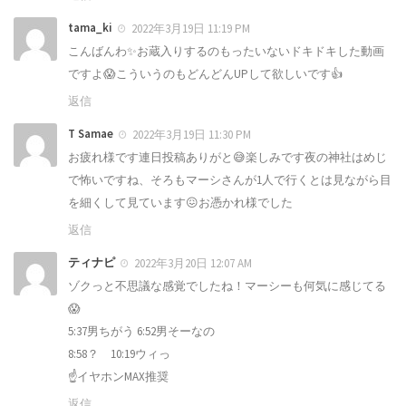
tama_ki
2022年3月19日 11:19 PM
こんばんわ✨お蔵入りするのもったいないドキドキした動画
ですよ😱こういうのもどんどんUPして欲しいです👍
返信
T Samae
2022年3月19日 11:30 PM
お疲れ様です連日投稿ありがと😅楽しみです夜の神社はめじ
で怖いですね、そろもマーシさんが1人で行くとは見ながら目
を細くして見ています😖お憑かれ様でした
返信
ティナピ
2022年3月20日 12:07 AM
ゾクっと不思議な感覚でしたね！マーシーも何気に感じてる
😱
5:37男ちがう 6:52男そーなの
8:58？ 10:19ウィっ
☝️イヤホンMAX推奨
返信