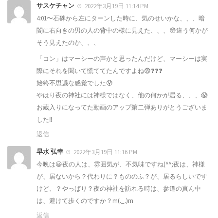
サスケチャン
2022年3月19日 11:14 PM
4:01〜石碑から左にターンした時に、気のせいかな、、、暗
闇に右向きの男の人の背中の様に見えた、、、😳違う何かが
そう見えたのか、、、
「コン」はマーシーの声かと思ったんだけど、マーシーは実
際にそれを聞いて慌ててたんですよね😨❓❓❓
始終不思議な感覚でした😰
やはり夜の神社には神様ではなく、他の何かが居る、、、😱
お蔵入りになってた動画のアップ第二弾ありがとうございま
した‼️
返信
早水 弘幸
2022年3月19日 11:16 PM
今晩は😃夜の人は、雰囲気が、不気味ですね(^^;夜は、神様
が、居ないから？代わりに？もののふ？が、居るらしいです
けど、？やっぱり？夜の神社を訪れる時は、参道の真ん中
は、避けて歩くのですか？m(._.)m
返信