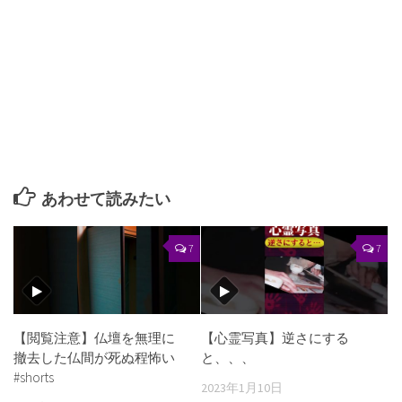
あわせて読みたい
7
7
【閲覧注意】仏壇を無理に
【心霊写真】逆さにする
撤去した仏間が死ぬ程怖い
と、、、
#shorts
2023年1月10日