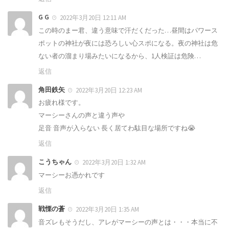
G G
2022年3月20日 12:11 AM
この時のまー君、違う意味で汗だくだった…昼間はパワース
ポットの神社が夜には恐ろしい心スポになる。夜の神社は危
ない者の溜まり場みたいになるから、1人検証は危険…
返信
角田鉄矢
2022年3月20日 12:23 AM
お疲れ様です。
マーシーさんの声と違う声や
足音 音声が入らない 長く居てわ駄目な場所ですね😭
返信
こうちゃん
2022年3月20日 1:32 AM
マーシーお憑かれです
返信
戦慄の蒼
2022年3月20日 1:35 AM
音ズレもそうだし、アレがマーシーの声とは・・・本当に不