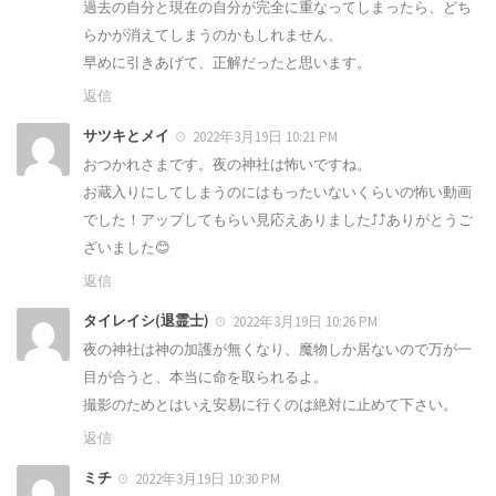
過去の自分と現在の自分が完全に重なってしまったら、どち
らかが消えてしまうのかもしれません、
早めに引きあげて、正解だったと思います。
返信
サツキとメイ
2022年3月19日 10:21 PM
おつかれさまです。夜の神社は怖いですね。
お蔵入りにしてしまうのにはもったいないくらいの怖い動画
でした！アップしてもらい見応えありました⤴︎⤴︎ありがとうご
ざいました😊
返信
タイレイシ(退霊士)
2022年3月19日 10:26 PM
夜の神社は神の加護が無くなり、魔物しか居ないので万が一
目が合うと、本当に命を取られるよ。
撮影のためとはいえ安易に行くのは絶対に止めて下さい。
返信
ミチ
2022年3月19日 10:30 PM