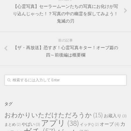
【心霊写真】セーラームーンたちの写真にお化けが写
り込んじゃった！？写真の中の幽霊を探してみよう！
鬼滅の刃
前の記事
【ザ・再放送】恐すぎ！心霊写真キター！オーブ篇の
四～前後編は概要欄
タグ
おわかりいただけただろうか
(15)
お蔵入り
(3)
アプリ
(38)
カ
オーブ
(4)
やばい
(3)
まとめ
(2)
イッテQ
(2)