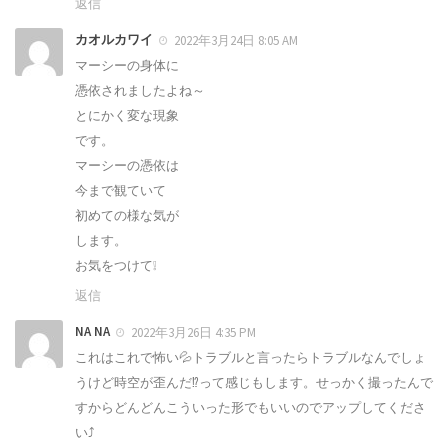
返信
カオルカワイ
2022年3月24日 8:05 AM
マーシーの身体に
憑依されましたよね～
とにかく変な現象
です。
マーシーの憑依は
今まで観ていて
初めての様な気が
します。
お気をつけて❕
返信
NA NA
2022年3月26日 4:35 PM
これはこれで怖い💦トラブルと言ったらトラブルなんでしょ
うけど時空が歪んだ⁉️って感じもします。せっかく撮ったんで
すからどんどんこういった形でもいいのでアップしてくださ
い⤴️