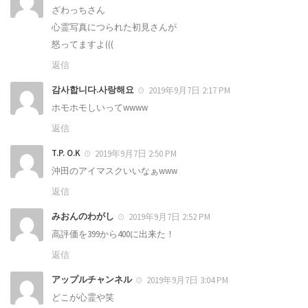
ざわっちさん
心霊写真につられた初見さんが
怒ってますよ(((
返信
감사합니다.사랑해요
2019年9月7日 2:17 PM
ホモホモしいって‪w‪w‪w‪w
返信
T.P. O.K
2019年9月7日 2:50 PM
沖田のアイマスクいいなぁwww
返信
みおんのわがし
2019年9月7日 2:52 PM
高評価を399から400に出来た！
返信
アップルチャンネル
2019年9月7日 3:04 PM
どこが心霊や笑