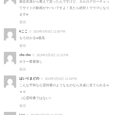
最近友達から教えて貰ったんですけど、カルログローチェっ
てサイトの動画がヤバいですよ！見たら絶対トラウマになり
ますw
返信
kここ
2019年9月6日 11:00 PM
もろ分かるw最高
返信
cho cho
2019年9月6日 11:23 PM
ホラー要素無し
返信
はいりまどの
2019年9月6日 11:24 PM
こんな平和な心霊特番のようなものなら永遠に見てられるｗ
ｗｗ
（心霊特番ではない）
返信
Liar