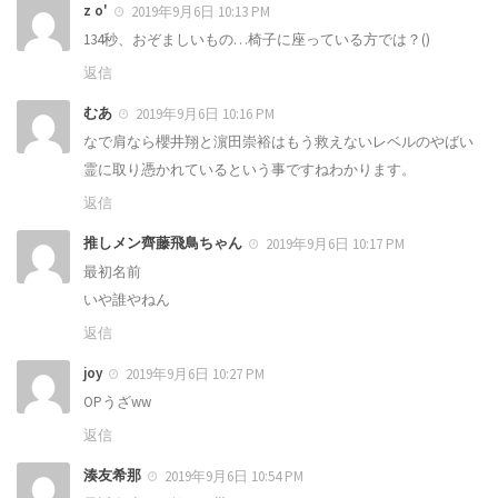
z o'
2019年9月6日 10:13 PM
134秒、おぞましいもの…椅子に座っている方では？()
返信
むあ
2019年9月6日 10:16 PM
なで肩なら櫻井翔と濵田崇裕はもう救えないレベルのやばい
霊に取り憑かれているという事ですねわかります。
返信
推しメン齊藤飛鳥ちゃん
2019年9月6日 10:17 PM
最初名前
いや誰やねん
返信
joy
2019年9月6日 10:27 PM
OPうざww
返信
湊友希那
2019年9月6日 10:54 PM