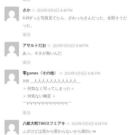
さか
2019年9月6日 8:40 PM
0:29ずっと写真見てたら、ざわっちさんだった。全部そうだ
った。
返信
アサルトだお
2019年9月6日 8:44 PM
あっ、ネタが無いんだ
返信
零games〈その他〉
2019年9月6日 8:45 PM
3:55 ＿人人人人人人人人人人人＿
＞ 何気なく写ってしまった＜
＞ 何気ない幽霊 ＜
￣Y^Y^Y^Y^Y^Y^Y^Y^Y^Y^Y￣
返信
八岐大蛇TWICEフミアキ
2019年9月6日 8:58 PM
ふざけどは昔から変わらないから面白い‪w