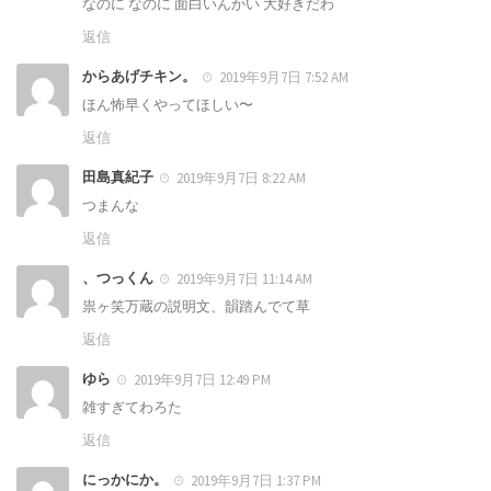
なのに なのに 面白いんかい 大好きだわ
返信
からあげチキン。
2019年9月7日 7:52 AM
ほん怖早くやってほしい〜
返信
田島真紀子
2019年9月7日 8:22 AM
つまんな
返信
、つっくん
2019年9月7日 11:14 AM
祟ヶ笑万蔵の説明文、韻踏んでて草
返信
ゆら
2019年9月7日 12:49 PM
雑すぎてわろた
返信
にっかにか。
2019年9月7日 1:37 PM