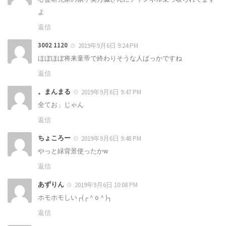
よ
返信
3002 1120
2019年9月6日 9:24 PM
ほぼほぼ将来童帝で終わりそうな人ばっかですね
返信
。まんまる
2019年9月6日 9:47 PM
全てお」じゃん
返信
ちょころー
2019年9月6日 9:48 PM
やっと緑背景使ったかw
返信
あずりん
2019年9月6日 10:08 PM
ホモホモしい┌(┌＾o＾)┐
返信