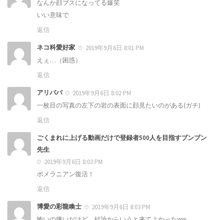
なんか顔ブスになってる爆笑
いい意味で
返信
ネコ科愛好家
2019年9月6日 8:01 PM
えぇ…（困惑）
返信
アリババ
2019年9月6日 8:02 PM
一枚目の写真の左下の岩の表面に顔見たいのがある(ガチ)
返信
ごくまれに上げる動画だけで登録者500人を目指すブンブン
先生
2019年9月6日 8:03 PM
ポメラニアン復活！
返信
博愛の彩龍喚士
2019年9月6日 8:03 PM
怖いの嫌いだけど、結論からいうと来てよかったww