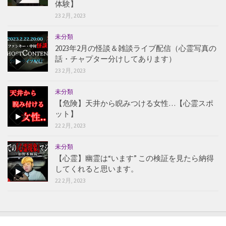
体験】
23 2月, 2023
未分類
2023年2月の怪談＆雑談ライブ配信（心霊写真の
話・チャプター分けしてあります）
23 2月, 2023
未分類
【危険】天井から睨みつける女性…【心霊スポ
ット】
22 2月, 2023
未分類
【心霊】幽霊は“います” この検証を見たら納得
してくれると思います。
22 2月, 2023