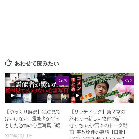
あわせて読みたい
28
2
【ゆっくり解説】絶対見て
【リッチドッグ】第２章の
はいけない…霊能者がゾッ
終わり〜新しい物件の話…
とした恐怖の心霊写真16選
せっちゃん×宮本のトーク動
画･事故物件の裏話【日常】
2022年10月1日
心霊･心霊スポット･ユーチ