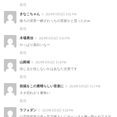
返信
きなこちゃん
2019年9月6日 9:01 PM
後ろの背景一瞬ざわっちの実家かと思ったわw
返信
木場勇治
2019年9月6日 9:03 PM
やっぱり面白いなー
返信
山路城
2019年9月6日 9:14 PM
信じるか信じないかはあなた次第です
返信
祝福をこの素晴らしい音楽に
2019年9月6日 9:17 PM
ネタ切れが１番怖い
返信
ラフォダン
2019年9月6日 9:18 PM
心霊研究家の祟ヶ笑万臓さんにチャンネル乗っ取られてます