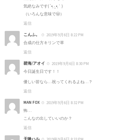
気絶なみです(´•̥ ·̭ •̥｀)
（いろんな意味でⓌ）
返信
こんふ。
2019年9月6日 8:22 PM
合成の仕方キリンで草
返信
碧海/アオイ
2019年9月6日 8:30 PM
今日誕生日です！！
優しい皆なら…祝ってくれるよね…？
返信
MAN FOX
2019年9月6日 8:32 PM
怖…
こんなの出していいのか？
返信
天喰ハル
2019年9月6日 8:33 PM