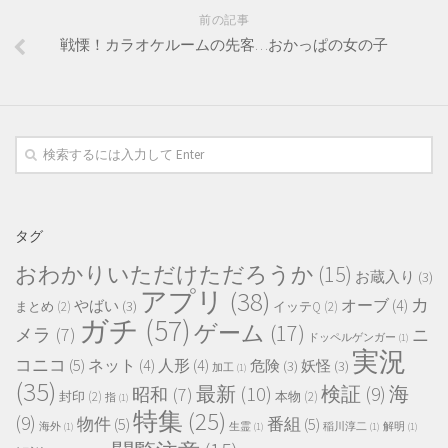
前の記事
戦慄！カラオケルームの先客…おかっぱの女の子
タグ
おわかりいただけただろうか
(15)
お蔵入り
(3)
アプリ
(38)
カ
オーブ
(4)
やばい
(3)
まとめ
(2)
イッテQ
(2)
ガチ
(57)
ゲーム
(17)
メラ
(7)
ニ
ドッペルゲンガー
(1)
実況
コニコ
(5)
ネット
(4)
人形
(4)
危険
(3)
妖怪
(3)
加工
(1)
(35)
最新
(10)
検証
(9)
海
昭和
(7)
封印
(2)
本物
(2)
指
(1)
特集
(25)
(9)
物件
(5)
番組
(5)
海外
(1)
生霊
(1)
稲川淳二
(1)
解明
(1)