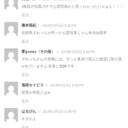
1枚目の写真ガチで心霊写真かと思っちゃったじゃぁん！！！
返信
澳本亜紀
2019年9月6日 8:36 PM
全部草ざわっちが作った心霊写真じゃん本当全部草
返信
零games〈その他〉
2019年9月6日 8:38 PM
ざわっちさんの背後には、ずっと童貞で死んだ怨霊に取り憑
かれていますよ 非常に危険です
返信
鬼桜セイビス
2019年9月6日 8:39 PM
背景が和室とはw
返信
はるぴん
2019年9月6日 8:39 PM
ネタかよ
返信