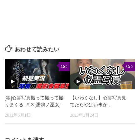
あわせて読みたい
0
0
[零]心霊写真撮って撮って撮
【いわくなし】心霊写真見
りまくる!!＃３[濡鴉ノ巫女]
てたらやばい事が…
2022年5月1日
2023年1月24日
コメントを残す