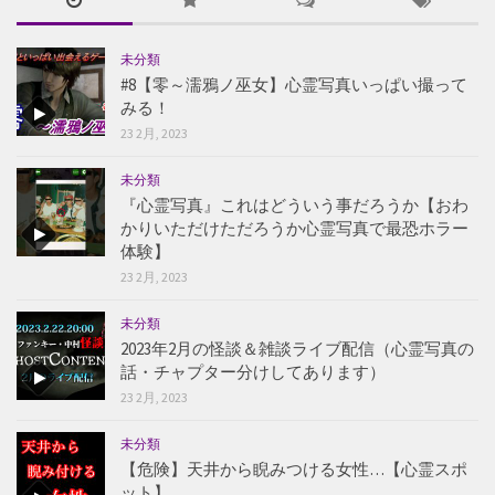
未分類
#8【零～濡鴉ノ巫女】心霊写真いっぱい撮って
みる！
23 2月, 2023
未分類
『心霊写真』これはどういう事だろうか【おわ
かりいただけただろうか心霊写真で最恐ホラー
体験】
23 2月, 2023
未分類
2023年2月の怪談＆雑談ライブ配信（心霊写真の
話・チャプター分けしてあります）
23 2月, 2023
未分類
【危険】天井から睨みつける女性…【心霊スポ
ット】