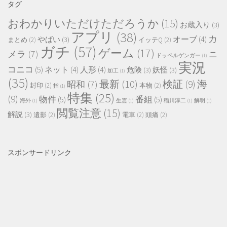
タグ
おわかりいただけただろうか
(15)
お蔵入り
(3)
アプリ
(38)
カ
オーブ
(4)
やばい
(3)
まとめ
(2)
イッテQ
(2)
ガチ
(57)
ゲーム
(17)
メラ
(7)
ニ
ドッペルゲンガー
(1)
実況
コニコ
(5)
ネット
(4)
人形
(4)
危険
(3)
妖怪
(3)
加工
(1)
(35)
最新
(10)
検証
(9)
海
昭和
(7)
封印
(2)
本物
(2)
指
(1)
特集
(25)
(9)
物件
(5)
番組
(5)
海外
(1)
生霊
(1)
稲川淳二
(1)
解明
(1)
閲覧注意
(15)
解説
(3)
遺影
(2)
電車
(2)
頭痛
(2)
スポンサードリンク