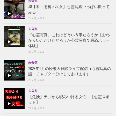
未分類
#8【零～濡鴉ノ巫女】心霊写真いっぱい撮って
みる！
23 2月, 2023
未分類
『心霊写真』これはどういう事だろうか【おわ
かりいただけただろうか心霊写真で最恐ホラー
体験】
23 2月, 2023
未分類
2023年2月の怪談＆雑談ライブ配信（心霊写真の
話・チャプター分けしてあります）
23 2月, 2023
未分類
【危険】天井から睨みつける女性…【心霊スポ
ット】
22 2月, 2023