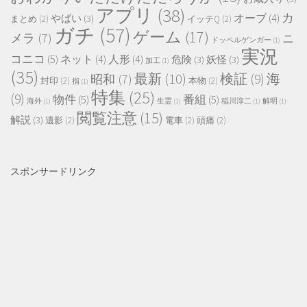
アプリ
(38)
カ
オーブ
(4)
やばい
(3)
まとめ
(2)
イッテQ
(2)
ガチ
(57)
ゲーム
(17)
メラ
(7)
ニ
ドッペルゲンガー
(1)
実況
コニコ
(5)
ネット
(4)
人形
(4)
危険
(3)
妖怪
(3)
加工
(1)
(35)
最新
(10)
検証
(9)
海
昭和
(7)
封印
(2)
本物
(2)
指
(1)
特集
(25)
(9)
物件
(5)
番組
(5)
海外
(1)
生霊
(1)
稲川淳二
(1)
解明
(1)
閲覧注意
(15)
解説
(3)
遺影
(2)
電車
(2)
頭痛
(2)
スポンサードリンク