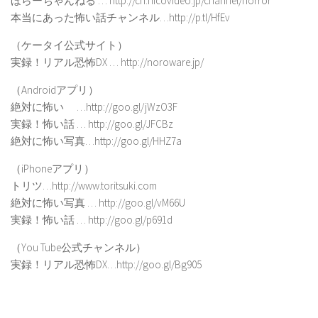
ほらーちゃんねる … http://ch.nicovideo.jp/channel/horror
本当にあった怖い話チャンネル…http://p.tl/HfEv
（ケータイ公式サイト）
実録！リアル恐怖DX … http://noroware.jp/
（Androidアプリ）
絶対に怖い …http://goo.gl/jWzO3F
実録！怖い話 … http://goo.gl/JFCBz
絶対に怖い写真…http://goo.gl/HHZ7a
（iPhoneアプリ）
トリツ…http://www.toritsuki.com
絶対に怖い写真 … http://goo.gl/vM66U
実録！怖い話 … http://goo.gl/p691d
（You Tube公式チャンネル）
実録！リアル恐怖DX…http://goo.gl/Bg905