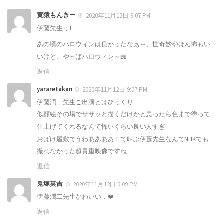
黄猿もんきー
2020年11月12日 9:07 PM
伊藤先生っ❗
あの頃のハロウィンは良かったなぁ～。世奇妙やほん怖もい
いけど、やっぱハロウィン～📖
返信
yararetakan
2020年11月12日 9:07 PM
伊藤潤二先生ご出演とはびっくり
似顔絵その場でササッと描くだけかと思ったら色まで塗って
仕上げてくれるなんて怖いくらい良い人すぎ
おばけ屋敷でうわああああ！て叫ぶ伊藤先生なんてNHKでも
撮れなかった超貴重映像ですね
返信
鬼塚英吉
2020年11月12日 9:09 PM
伊藤潤二先生かわいい…❤️
返信