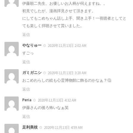
伊藤順二先生、お優しいお人柄が伺えますね。。
初見でしたが、漫画拝見させて頂きます。
にしてもこめちゃん話し上手、聞き上手！一視聴者としてと
ても楽しく拝聴させて貰いました。
返信
やなりゅー
2020年11月13日 2:02 AM
すごっ
返信
ガミガニシ
2020年11月13日 3:20 AM
おこめわらしの絵も心霊博物館に飾るのかなぁ？🤔
返信
Peria
2020年11月13日 4:32 AM
伊藤さんの後ろ怖いなぁ笑
返信
足利美枝
2020年11月13日 4:59 AM