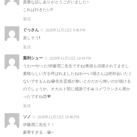
貴重な話しありがとうございました✨
これは行きたい‼️
返信
ぐっさん
2020年11月12日 9:46 PM
楽しそう❗
返信
葉利シュー
2020年11月12日 10:43 PM
うわ〜!やった!伊藤潤二先生ですね!奥様も活躍されてますし
素晴らしい方を呼ばれましたね!わ〜い!淵さんは絶対会いたく
ないですもんね😂先生霊感が無いとかだから怖いのが描ける
のでしょうか。オカルト部に感謝です🙏コメワラシさん善か
ったですね😍💖
返信
ソノ
2020年11月12日 10:48 PM
伊藤潤二先生？！
豪華すぎる…😭✨