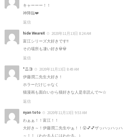
キャーーー！！
神降臨❤️
返信
hide WeareX
2020年11月13日 8:24 AM
富江シリーズ大好きです!!
その場所も凄い好き💀💀
返信
*ニコ
2020年11月13日 8:49 AM
伊藤潤二先生大好き！
ホラーだけじゃなく
猫漫画も面白いから猫好きな人是非読んで〜☆
返信
nyan toto
2020年11月13日 9:53 AM
わぁぁ！！富江！！
大好き～！伊藤潤二先生やぁ！！😲💕💕ザッハッハッハ
～！！（わかる人にはわかる。）