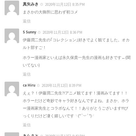
真矢みき
2020年11月12日 8:35 PM
まさかの大御所に思わず初コメ
返信
S Sunny
2020年11月12日 8:36 PM
伊藤潤二先生の｢コレクション｣好きでよく観てました。オカ
ルト部すご！
ホラー漫画家といえば永久保貴一先生の漫画も好きです←(聞
いてない)
返信
ca Hiru
2020年11月12日 8:39 PM
えぇ？！伊藤潤二先生?!アニメ観てます！漫画みてます！！
ホラーだけど奇妙でキャラ好きなんですよね。まさか、ホラ
ー漫画家先生とコラボなんて！！ありがとうございます!!!び
っくりだけど凄く嬉しいです╰(*´︶`*)╯
返信
あらさと