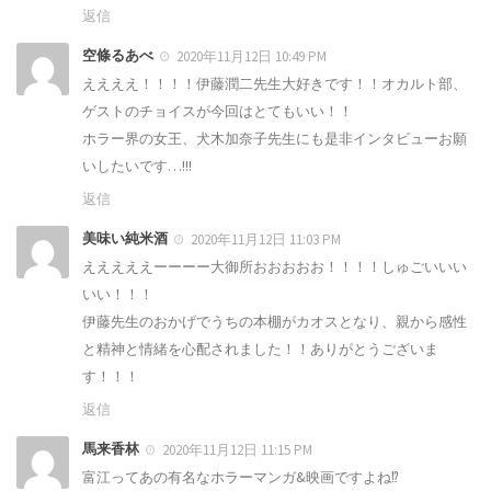
返信
空條るあべ
2020年11月12日 10:49 PM
ええええ！！！！伊藤潤二先生大好きです！！オカルト部、
ゲストのチョイスが今回はとてもいい！！
ホラー界の女王、犬木加奈子先生にも是非インタビューお願
いしたいです…!!!
返信
美味い純米酒
2020年11月12日 11:03 PM
えええええーーーー大御所おおおおお！！！！しゅごいいい
いい！！！
伊藤先生のおかげでうちの本棚がカオスとなり、親から感性
と精神と情緒を心配されました！！ありがとうございま
す！！！
返信
馬来香林
2020年11月12日 11:15 PM
富江ってあの有名なホラーマンガ&映画ですよね⁉️