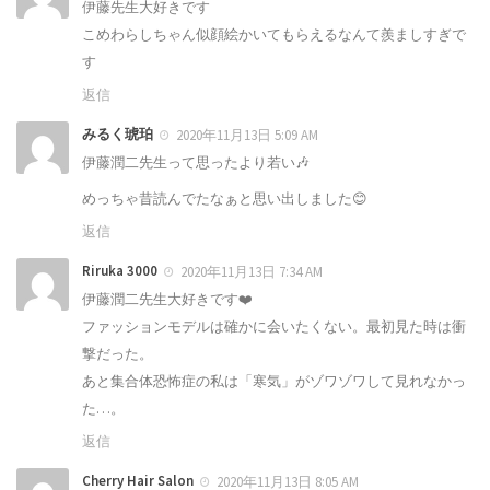
伊藤先生大好きです
こめわらしちゃん似顔絵かいてもらえるなんて羨ましすぎで
す
返信
みるく琥珀
2020年11月13日 5:09 AM
伊藤潤二先生って思ったより若い🎶
めっちゃ昔読んでたなぁと思い出しました😊
返信
Riruka 3000
2020年11月13日 7:34 AM
伊藤潤二先生大好きです❤️
ファッションモデルは確かに会いたくない。最初見た時は衝
撃だった。
あと集合体恐怖症の私は「寒気」がゾワゾワして見れなかっ
た…。
返信
Cherry Hair Salon
2020年11月13日 8:05 AM