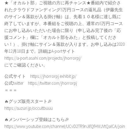
★「オカルト部」ご視聴の方に再チャンス★番組内で紹介さ
れたクラウドファンディング5万円コースの返礼品（伊藤先生
のサイン＆落款が入る掛け軸）は、先着１０名様に達し既に
終了していますが、本番組をご視聴の上、通常の5万円コース
にお申し込みいただいた場合に限り（申し込み完了後の「応
援コメント」欄に「オカルト部をみた」と投稿してくださ
い！）、掛け軸にサイン＆落款が入ります。お申し込みは2020
年12月18日まで。詳細はA-portサイト
https://a-port.asahi.com/projects/jhorrorpj/
にてご確認ください。
公式サイト https://jhorrorpj.exhibit.jp/
公式twitter https://twitter.com/jhorrorpj
＝＝＝
🔥グッズ販売スタート🎉
https://suzuri.jp/occultbuuu
🔥メンバーシップ登録はこちら🎉
https://www.youtube.com/channel/UCvD2TR9nJifQfHWJVtQalCA/join