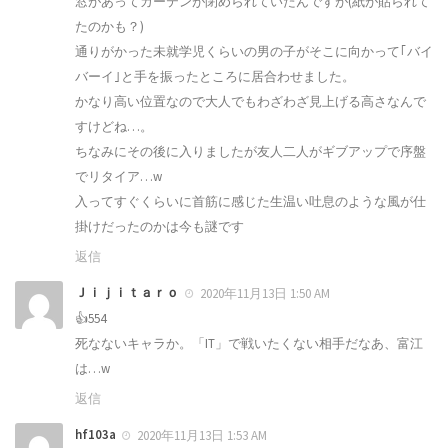
窓があってカーテンが閉められていたんですが(紙が貼られて
たのかも？)
通りがかった未就学児くらいの男の子がそこに向かって｢バイ
バーイ｣と手を振ったところに居合わせました。
かなり高い位置なので大人でもわざわざ見上げる高さなんで
すけどね…。
ちなみにその後に入りましたが友人二人がギブアップで序盤
でリタイア…w
入ってすぐくらいに首筋に感じた生温い吐息のような風が仕
掛けだったのかは今も謎です
返信
Ｊｉｊｉｔａｒｏ
2020年11月13日 1:50 AM
👍554
死なないキャラか。「IT」で戦いたくない相手だなあ、富江
は…w
返信
hf103a
2020年11月13日 1:53 AM