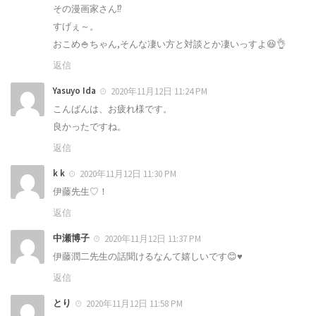
その漫画家さん⁉️
すげぇ～。
おこめ🍚ちゃん,そんな凄い方と対談とか凄いっすよ😆👌
返信
Yasuyo Ida
2020年11月12日 11:24 PM
こんばんは、お疲れ様です。
良かったですね。
返信
k k
2020年11月12日 11:30 PM
伊藤先生♡！
返信
中瀬博子
2020年11月12日 11:37 PM
伊藤潤二先生の話聞けるなんて嬉しいです😊♥️
返信
とり
2020年11月12日 11:58 PM