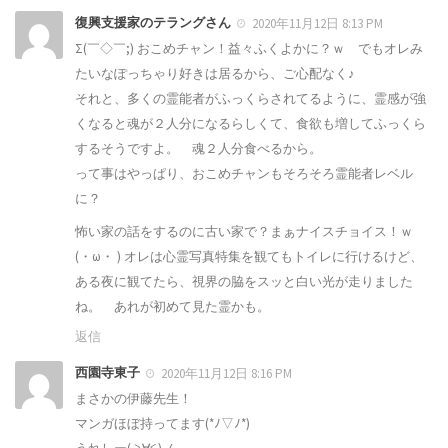
復興支援家のテラングさん
2020年11月12日 8:13 PM
Σ(￣◇￣;) おこめチャン！益々ふくよかに？ｗ でもオレみ
たいなぽっちゃり好きは居るから、ご心配なく♪
それと、多くの霊能者がふっくらされてるように、霊感が強
くなると魂が２人分になるらしくて、食欲も増してふっくら
するそうですよ。 魂２人分食べるから。
って事はやっぱり、おこめチャンもそろそろ霊能者レベル
に？
怖い家の話をするのに古い家で？まぁナイスチョイス！ｗ
(・ω・ ) オレは心霊写真特集を観てもトイレに行けるけど、
ある夜に観てたら、視界の脇をスッと白い光が走りました
ね。 あれが初めて見た霊かも。
返信
西園寺東子
2020年11月12日 8:16 PM
まさかの伊藤先生！
マンガほぼ持ってます(*ﾉ▽ﾉ*)