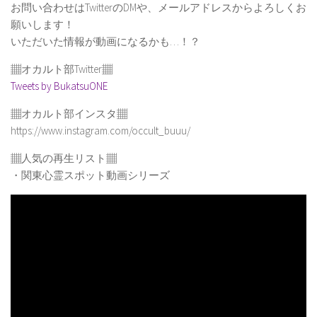
お問い合わせはTwitterのDMや、メールアドレスからよろしくお
願いします！
いただいた情報が動画になるかも…！？
▦オカルト部Twitter▦
Tweets by BukatsuONE
▦オカルト部インスタ▦
https://www.instagram.com/occult_buuu/
▦人気の再生リスト▦
・関東心霊スポット動画シリーズ