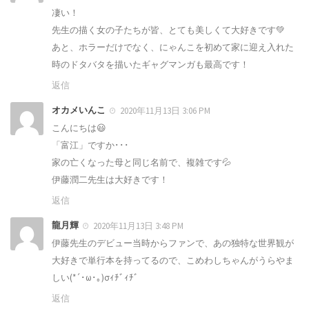
凄い！
先生の描く女の子たちが皆、とても美しくて大好きです💚
あと、ホラーだけでなく、にゃんこを初めて家に迎え入れた
時のドタバタを描いたギャグマンガも最高です！
返信
オカメいんこ
2020年11月13日 3:06 PM
こんにちは😃
「富江」ですか･･･
家の亡くなった母と同じ名前で、複雑です💦
伊藤潤二先生は大好きです！
返信
龍月輝
2020年11月13日 3:48 PM
伊藤先生のデビュー当時からファンで、あの独特な世界観が
大好きで単行本を持ってるので、こめわしちゃんがうらやま
しい(*´･ω･｡)σｨﾁﾞｨﾁﾞ
返信