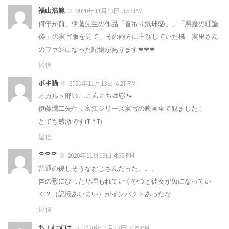
福山浩範
2020年11月13日 3:57 PM
何年か前、伊藤先生の作品「首吊り気球😱」、「悪魔の理論
😱」の実写版を見て、その両方に主演していた橘 実里さん
のファンになった記憶があります❤❤❤
返信
ポキ猫
2020年11月13日 4:27 PM
オカルト部ｻﾝ…こんにちは🐱🐾
伊藤潤二先生…富江シリーズ実写の映画全て観ました！
とても感激です(T ^ T)
返信
ᄋᄋᄋ
2020年11月13日 4:32 PM
普通の優しそうなおじさんだった。。。
体の形にぴったり埋もれていくやつと彼女が魚になってい
く？（記憶あいまい）がインパクトあったな
返信
ちょむすけ
2020年11月13日 7:39 PM