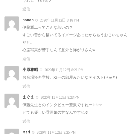
うれしー( ≧∀≦)ノ
返信
nonon
2020年11月12日 8:18 PM
伊藤潤二ってこんな若いの？
すごい昔から描いてるイメージあったからもうおじいちゃん
だと。
心霊写真が苦手なんて意外と怖がりさんw
返信
小原雅昭
2020年11月12日 8:21 PM
お台場怪奇学校、双一の部屋みたいなテイスト(〃ω〃)
返信
まぐま
2020年11月12日 8:23 PM
伊藤先生とのインタビュー贅沢ですねー✨✨✨
とても優しい雰囲気の方なんですね☺️
返信
Mari
2020年11月12日 8:25 PM