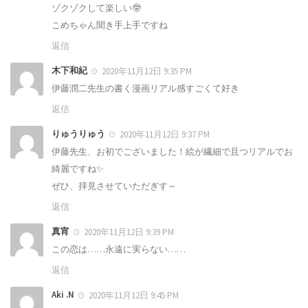
ゾクゾクして楽しい🤓
こめちゃん聞き手上手ですね
返信
木下和紀
2020年11月12日 9:35 PM
伊藤潤二先生の書く漫画リアル感すごくて好き
返信
りゅうりゅう
2020年11月12日 9:37 PM
伊藤先生、お初でございました！絵が繊細で且つリアルでお
綺麗ですね✨
ぜひ、拝見させていただぎす～
返信
真宵
2020年11月12日 9:39 PM
この恋は……永遠に実らない……
返信
Aki .N
2020年11月12日 9:45 PM