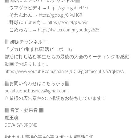
▦ 部活ONE!メンバーのチャンネル ▦
ウマヅラビデオ → https://goo.gl/0n47Zx
そわんわん → https://goo.gl/GKwHGR
野球YouTuber向 → https://goo.gl/jOuoyr
こめわらし→ https://twitter.com/mybuddy2525
▦ 姉妹チャンネル ▦
『ブカピ (集まれ!部活ピーポー!)』
部活に打ち込む学生たちの最後の大会のミーティングを感動
動画でお送りします。
https://www.youtube.com/channel/UCKPgDittmcqhf0v52rqNzAA
▦お問い合わせはこちらから▦
bukatsuone.business@gmail.com
企業様の広告案件のご相談もお待ちしています！
▦ 音楽・効果音 ▦
魔王魂
DOVA-SYNDROME
#オカルト部 #心霊 #心霊スポット #部活ONE