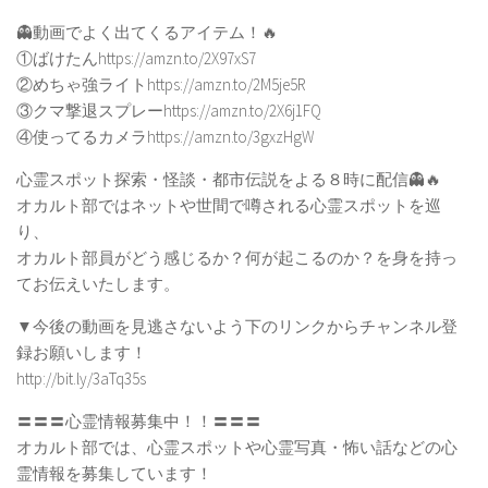
👻動画でよく出てくるアイテム！🔥
①ばけたんhttps://amzn.to/2X97xS7
②めちゃ強ライトhttps://amzn.to/2M5je5R
③クマ撃退スプレーhttps://amzn.to/2X6j1FQ
④使ってるカメラhttps://amzn.to/3gxzHgW
心霊スポット探索・怪談・都市伝説をよる８時に配信👻🔥
オカルト部ではネットや世間で噂される心霊スポットを巡
り、
オカルト部員がどう感じるか？何が起こるのか？を身を持っ
てお伝えいたします。
▼今後の動画を見逃さないよう下のリンクからチャンネル登
録お願いします！
http://bit.ly/3aTq35s
〓〓〓心霊情報募集中！！〓〓〓
オカルト部では、心霊スポットや心霊写真・怖い話などの心
霊情報を募集しています！