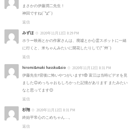
まさかの伊藤潤二先生！
神回ですね(´°д°`)
返信
みずほ
2020年11月12日 8:29 PM
ホラー映画とかの作家さんは、廃墟とか心霊スポットに一緒
に行くと、米ちゃんみたいに開花したりして(*´艸`)
返信
hiromi&maki hassku&sio
2020年11月12日 8:31 PM
伊藤先生!!背後に怖いやつがいます!!😨 富江は当時ビデオを見
ました😊めっちゃおもしろかった記憶があります またみたい
なと思ってます😊
返信
杉翔
2020年11月12日 8:31 PM
終始平常心のこめちゃん…。
返信