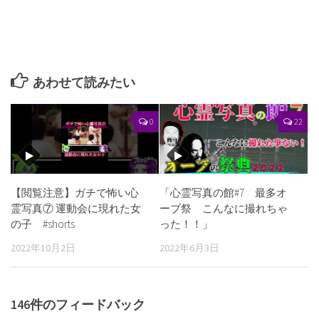
あわせて読みたい
0
22
【閲覧注意】ガチで怖い心
「心霊写真の館#7 最多オ
霊写真⑦ 運動会に現れた女
ーブ祭 こんなに撮れちゃ
の子 #shorts
った！！」
2022年10月2日
2022年6月3日
146件のフィードバック