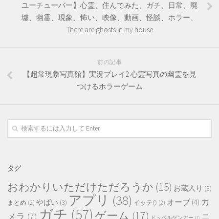
ユーチューバー】心霊、住んでみた、ガチ、日常、廃
墟、幽霊、現象、怖い、映像、動画、怪談、ホラー、
There are ghosts in my house
前の記事
【超常現象写真館】実況プレイ2 心霊写真の幽霊を見
つけるホラーゲーム
タグ
おわかりいただけただろうか
(15)
お蔵入り
(3)
アプリ
(38)
カ
オーブ
(4)
やばい
(3)
まとめ
(2)
イッテQ
(2)
ガチ
(57)
ゲーム
(17)
メラ
(7)
ニ
ドッペルゲンガー
(1)