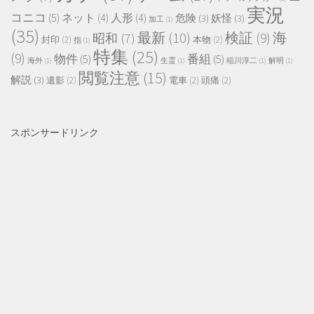
実況
コニコ
(5)
ネット
(4)
人形
(4)
危険
(3)
妖怪
(3)
加工
(1)
(35)
最新
(10)
検証
(9)
海
昭和
(7)
封印
(2)
本物
(2)
指
(1)
特集
(25)
(9)
物件
(5)
番組
(5)
海外
(1)
生霊
(1)
稲川淳二
(1)
解明
(1)
閲覧注意
(15)
解説
(3)
遺影
(2)
電車
(2)
頭痛
(2)
スポンサードリンク