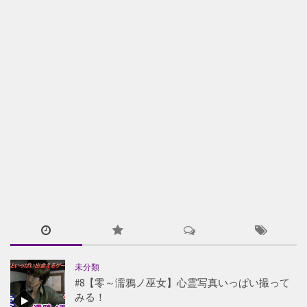
未分類
#8【零～濡鴉ノ巫女】心霊写真いっぱい撮って
みる！