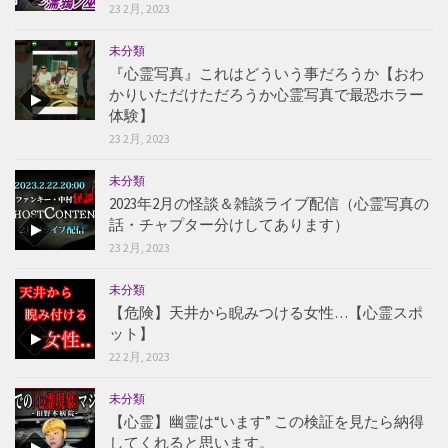
23 2月, 2023
未分類
『心霊写真』これはどういう事だろうか【おわ
かりいただけただろうか心霊写真で最恐ホラー
体験】
23 2月, 2023
未分類
2023年2月の怪談＆雑談ライブ配信（心霊写真の
話・チャプター分けしてあります）
23 2月, 2023
未分類
【危険】天井から睨みつける女性…【心霊スポ
ット】
22 2月, 2023
未分類
【心霊】幽霊は“います” この検証を見たら納得
してくれると思います。