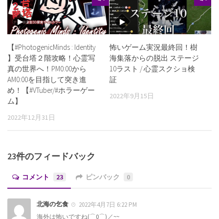
【#PhotogenicMinds : Identity
怖いゲーム実況最終回！樹
】受台塔２階攻略！心霊写
海集落からの脱出 ステージ
真の世界へ！PM0:00から
10ラスト / 心霊スクショ検
AM0:00を目指して突き進
証
め！【#VTuber/#ホラーゲー
2022年9月15日
ム】
2022年12月31日
23件のフィードバック
コメント
23
ピンバック
0
北海の乞食
2022年4月7日 6:22 PM
海外は怖いですね(⌒0⌒)／~~