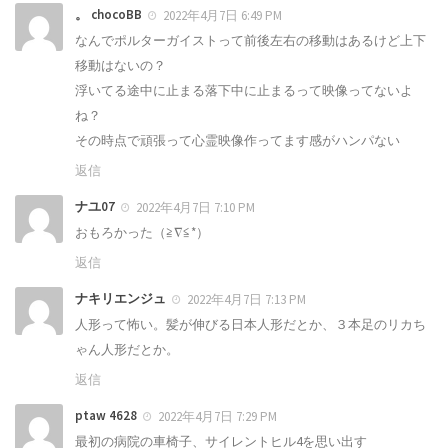
。 chocoBB
2022年4月7日 6:49 PM
なんでポルターガイストって前後左右の移動はあるけど上下
移動はないの？
浮いてる途中に止まる落下中に止まるって映像ってないよ
ね？
その時点で頑張って心霊映像作ってます感がハンパない
返信
ナユ07
2022年4月7日 7:10 PM
おもろかった（≧∇≦*）
返信
ナキリエンジュ
2022年4月7日 7:13 PM
人形って怖い。髪が伸びる日本人形だとか、３本足のリカち
ゃん人形だとか。
返信
ptaw 4628
2022年4月7日 7:29 PM
最初の病院の車椅子、サイレントヒル4を思い出す