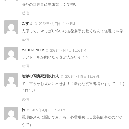
海外の幽霊自己主張激しくて怖い
返信
こずえ
2022年4月7日 11:44 PM
人形って、やっぱり怖いわぁ😱勝手に動くなんて無理じゃ😭
返信
MADLAX NOIR
2022年4月7日 11:58 PM
ラブドールが動いたら喜ぶ人がいそう？
返信
地獄の閻魔死刑執行人
2022年4月8日 12:59 AM
て、言うかお祓いに出せよ！！新たな被害者増やすなて！！(
;ﾟ皿ﾟ)ﾉｼ
返信
竹
2022年4月8日 2:34 AM
看護師さんに聞いてみたら、心霊現象は日常茶飯事なのだそ
うです