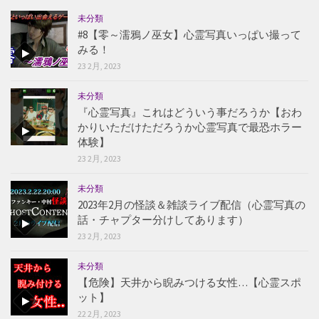
未分類
#8【零～濡鴉ノ巫女】心霊写真いっぱい撮って
みる！
23 2月, 2023
未分類
『心霊写真』これはどういう事だろうか【おわ
かりいただけただろうか心霊写真で最恐ホラー
体験】
23 2月, 2023
未分類
2023年2月の怪談＆雑談ライブ配信（心霊写真の
話・チャプター分けしてあります）
23 2月, 2023
未分類
【危険】天井から睨みつける女性…【心霊スポ
ット】
22 2月, 2023