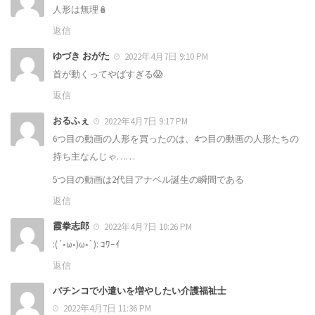
人形は無理🪆
返信
ゆづき おがた
2022年4月7日 9:10 PM
首が動くってやばすぎる😱
返信
おるふぇ
2022年4月7日 9:17 PM
6つ目の動画の人形を買ったのは、4つ目の動画の人形たちの
持ち主なんじゃ……
5つ目の動画は2代目アナベル誕生の瞬間である
返信
霞拳志郎
2022年4月7日 10:26 PM
:(´◦ω◦)ω◦`): ｺﾜｰｲ
返信
パチンコで小遣いを増やしたい介護福祉士
2022年4月7日 11:36 PM