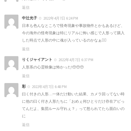
返信
中辻光子
2022年4月7日 6:24 PM
日本も色んなところで怪奇現象や事故物件とかもあるけど、
今の海外の怪奇現象は特にリアルに怖い感じで人形って購入
した時点で人形の中に魂が入っているのかなぁ🧖‍♀️
返信
りくジャイアント
2022年4月7日 6:37 PM
人形系の心霊映像は怖かった!🥺🥺🥺
返信
彩
2022年4月7日 6:48 PM
曰く付きの人形…一体だけ動いた結果、カメラ回ってない時
に他の曰く付き人形たちに「おめぇ何ひとりだけ存在アピっ
てんだよ、集団ルール守れぇ？」って怒られてたら面白いの
に
返信