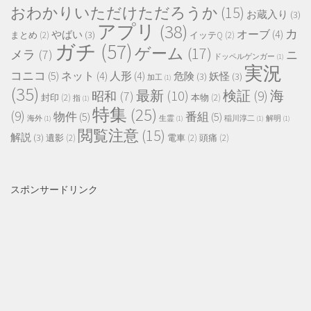
おわかりいただけただろうか
(15)
お蔵入り
(3)
アプリ
(38)
カ
オーブ
(4)
やばい
(3)
まとめ
(2)
イッテQ
(2)
ガチ
(57)
ゲーム
(17)
メラ
(7)
ニ
ドッペルゲンガー
(1)
実況
コニコ
(5)
ネット
(4)
人形
(4)
危険
(3)
妖怪
(3)
加工
(1)
(35)
最新
(10)
検証
(9)
海
昭和
(7)
封印
(2)
本物
(2)
指
(1)
特集
(25)
(9)
物件
(5)
番組
(5)
海外
(1)
生霊
(1)
稲川淳二
(1)
解明
(1)
閲覧注意
(15)
解説
(3)
遺影
(2)
電車
(2)
頭痛
(2)
スポンサードリンク