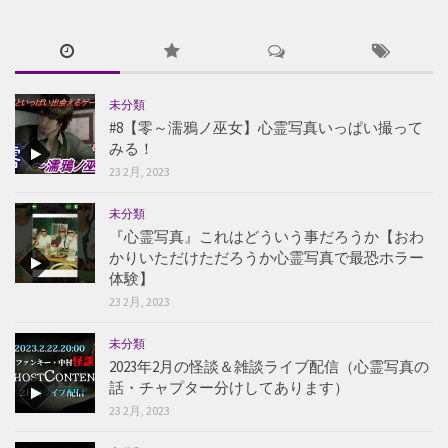
未分類
#8【零～濡鴉ノ巫女】心霊写真いっぱい撮って
みる！
23 2月, 2023
未分類
『心霊写真』これはどういう事だろうか【おわ
かりいただけただろうか心霊写真で最恐ホラー
体験】
23 2月, 2023
未分類
2023年2月の怪談＆雑談ライブ配信（心霊写真の
話・チャプター分けしてあります）
23 2月, 2023