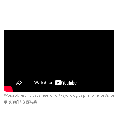
#Voiceofthespirit#Japanesehorror#Psychologicalphenomenon#shorts
事故物件#心霊写真