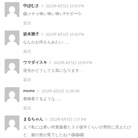
中ぽむさ
2022年4月5日 10:03 PM
😱メチャ怖い怖い怖い‼️ヤダ〜💦
返信
坂本雅子
2022年4月5日 10:42 PM
なんかお侍さんみたい…。
返信
ウマダイスキ
2022年4月5日 10:56 PM
逆光がどうしても気になります。
返信
momo
2022年4月6日 11:08 AM
着物着てるような…。
返信
まるちゃん
2022年4月6日 2:37 PM
え？私には青い作業服着た３０後半ぐらいの男性に見えたけ
ど、服の形が変でしたね？😱😱😱