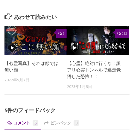
あわせて読みたい
3
232
【心霊写真】それは顔では
【心霊】絶対に行くな！訳
無い顔
アリ心霊トンネルで逃走覚
悟した恐怖！！
2022年5月7日
2023年1月9日
5件のフィードバック
コメント
5
ピンバック
0