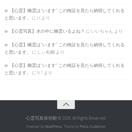
【心霊】幽霊は“います” この検証を見たら納得してくれる
と思います。
に
t t
より
【心霊写真】水の中に幽霊いるよね？
に
いいちゃん
より
【心霊】幽霊は“います” この検証を見たら納得してくれる
と思います。
に
しぃ札幌
より
【心霊】幽霊は“います” この検証を見たら納得してくれる
と思います。
に
N T
より
心霊写真保存館 © 2026. All Rights Reserved.
Powered by
WordPress
. Theme by
Press Customizr
.