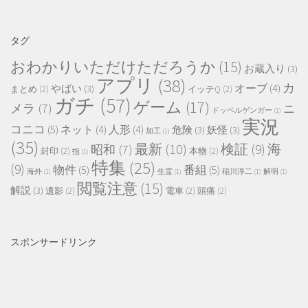
タグ
おわかりいただけただろうか
(15)
お蔵入り
(3)
アプリ
(38)
カ
オーブ
(4)
やばい
(3)
まとめ
(2)
イッテQ
(2)
ガチ
(57)
ゲーム
(17)
メラ
(7)
ニ
ドッペルゲンガー
(1)
実況
コニコ
(5)
ネット
(4)
人形
(4)
危険
(3)
妖怪
(3)
加工
(1)
(35)
最新
(10)
検証
(9)
海
昭和
(7)
封印
(2)
本物
(2)
指
(1)
特集
(25)
(9)
物件
(5)
番組
(5)
海外
(1)
生霊
(1)
稲川淳二
(1)
解明
(1)
閲覧注意
(15)
解説
(3)
遺影
(2)
電車
(2)
頭痛
(2)
スポンサードリンク