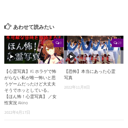
あわせて読みたい
0
23
【心霊写真】#1 ホラゲで怖
【恐怖】本当にあった心霊
がらない私が唯一怖いと思
写真
うゲームだったけど大丈夫
2022年11月8日
そうでホッとしている。
【ほん怖！心霊写真】 ／女
性実況 Akino
2022年6月17日