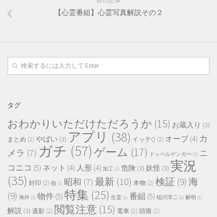
前の記事
【心霊番組】心霊写真解説その２
タグ
おわかりいただけただろうか
(15)
お蔵入り
(3)
アプリ
(38)
カ
オーブ
(4)
やばい
(3)
まとめ
(2)
イッテQ
(2)
ガチ
(57)
ゲーム
(17)
メラ
(7)
ニ
ドッペルゲンガー
(1)
実況
コニコ
(5)
ネット
(4)
人形
(4)
危険
(3)
妖怪
(3)
加工
(1)
(35)
最新
(10)
検証
(9)
海
昭和
(7)
封印
(2)
本物
(2)
指
(1)
特集
(25)
(9)
物件
(5)
番組
(5)
海外
(1)
生霊
(1)
稲川淳二
(1)
解明
(1)
閲覧注意
(15)
解説
(3)
遺影
(2)
電車
(2)
頭痛
(2)