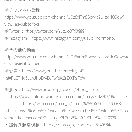
🌱チャンネル登録：
https://www.youtube.com/channel/UCz8xiFm8Bewrc7L_zdHO9ow?
view_as=subscriber
🌱Twitter：https://twitter.com/Yuzuo87939894
🌱Instagram：https://www.instagram.com/yuzuo_honmono/
🌱その他の動画：
https://www.youtube.com/channel/UCz8xiFm8Bewrc7L_zdHO9ow/vide
view_as=subscriber
🌱心霊：https://www.youtube.com/playlist?
list=PLGTHd6uuVJHpEv4EdFwR8c2rZ00Fsj7bW
🌱参考：http://www.asios.org/reports/ghost_photo
：https://www.natuno-wunderkammer.com/entry/2018/07/06/110928
：https://twitter.com/Inter_jp/status/625510650559660033?
ref_src=twsrc%5Etfw%7Ctwcamp%5Etweetembed%7Ctwterm%5E625510
wunderkammer.com%2Fentry%2F2018%2F07%2F06%2F110928
：謎解き超常現象；https://lohaco.jp/product/L06849884/