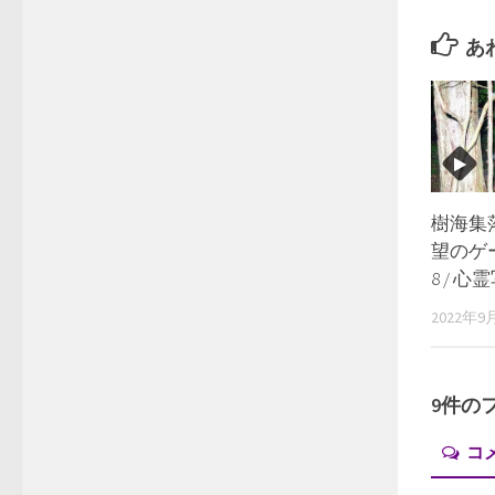
あ
樹海集
望のゲ
8 / 
2022年9
9件の
コ