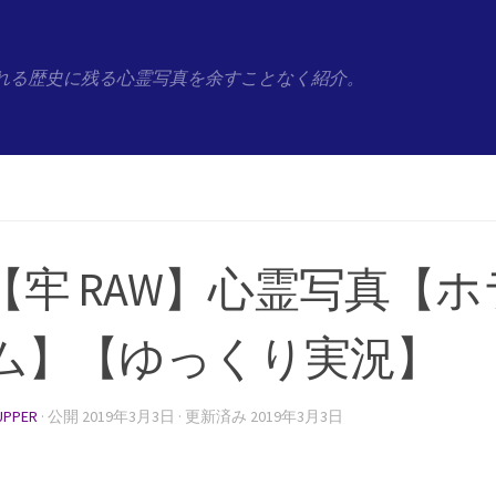
れる歴史に残る心霊写真を余すことなく紹介。
3【牢 RAW】心霊写真【
ム】【ゆっくり実況】
UPPER
· 公開
2019年3月3日
· 更新済み
2019年3月3日