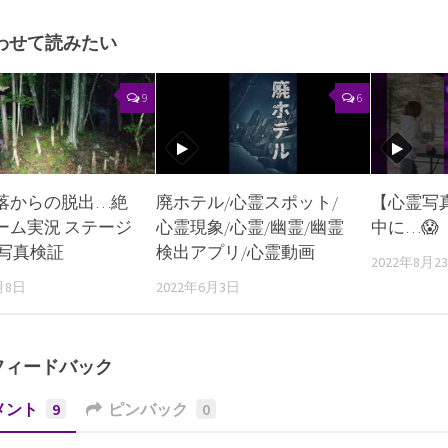
わせて読みたい
9
6
落からの脱出…絶
廃ホテル/心霊スポット/
【心霊写
ーム実況 ステージ
心霊現象/心霊/幽霊/幽霊
中に…😱
心霊写真検証
検出アプリ/心霊動画
2022年8月2
月8日
2022年6月3日
フィードバック
メント
9
ピンバック
0