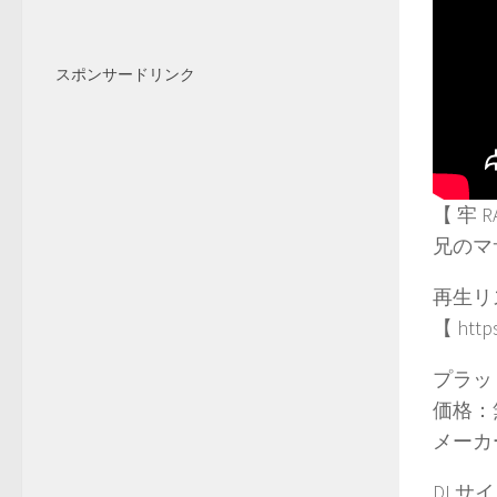
スポンサードリンク
【 牢 
兄のマ
再生リ
【 https
プラッ
価格：
メーカ
DLサイト【