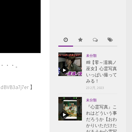
未分類
#8【零～濡鴉ノ
・・・。
巫女】心霊写真
いっぱい撮って
みる！
h2dBVB3a7j7er 】
23 2月, 2023
未分類
『心霊写真』こ
れはどういう事
だろうか【おわ
かりいただけた
だろうか心霊写