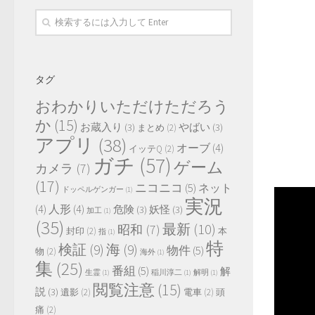
タグ
おわかりいただけただろう
か
(15)
お蔵入り
(3)
やばい
(3)
まとめ
(2)
アプリ
(38)
オーブ
(4)
イッテQ
(2)
ガチ
(57)
ゲーム
カメラ
(7)
(17)
ニコニコ
(5)
ネット
ドッペルゲンガー
(1)
実況
(4)
人形
(4)
危険
(3)
妖怪
(3)
加工
(1)
(35)
最新
(10)
昭和
(7)
封印
(2)
本
指
(1)
特
検証
(9)
海
(9)
物件
(5)
物
(2)
海外
(1)
集
(25)
番組
(5)
解
生霊
(1)
稲川淳二
(1)
解明
(1)
閲覧注意
(15)
説
(3)
遺影
(2)
電車
(2)
頭
痛
(2)