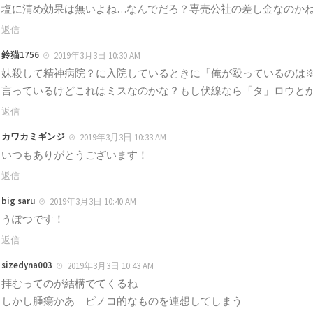
塩に清め効果は無いよね…なんでだろ？専売公社の差し金なのか
返信
鈴猫1756
2019年3月3日 10:30 AM
妹殺して精神病院？に入院しているときに「俺が殴っているのは
言っているけどこれはミスなのかな？もし伏線なら「タ」ロウと
返信
カワカミギンジ
2019年3月3日 10:33 AM
いつもありがとうございます！
返信
big saru
2019年3月3日 10:40 AM
うぽつです！
返信
sizedyna003
2019年3月3日 10:43 AM
拝むってのが結構でてくるね
しかし腫瘍かあ ピノコ的なものを連想してしまう