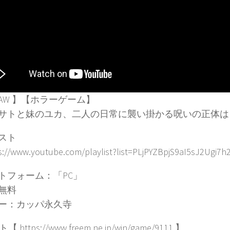
RAW 】【ホラーゲーム】
サトと妹のユカ、二人の日常に襲い掛かる呪いの正体は
スト
://www.youtube.com/playlist?list=PLjPYZBpjS9aI5sJ2Ugi7
トフォーム：「PC」
無料
ー：カッパ永久寺
 https://www.freem.ne.jp/win/game/9111 】