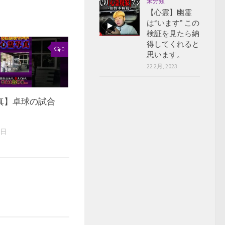
未分類
【心霊】幽霊
は“います” この
検証を見たら納
得してくれると
0
思います。
22 2月, 2023
真】卓球の試合
3日