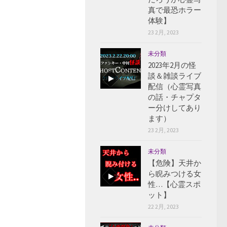
真で最恐ホラー
体験】
23 2月, 2023
未分類
2023年2月の怪
談＆雑談ライブ
配信（心霊写真
の話・チャプタ
ー分けしてあり
ます）
23 2月, 2023
未分類
【危険】天井か
ら睨みつける女
性…【心霊スポ
ット】
22 2月, 2023