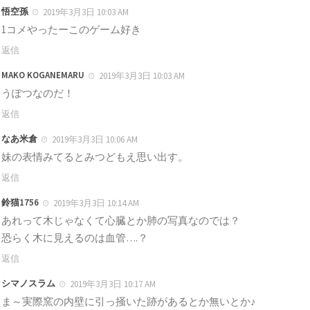
悟空孫
2019年3月3日 10:03 AM
1コメやったーこのゲーム好き
返信
MAKO KOGANEMARU
2019年3月3日 10:03 AM
うぽつなのだ！
返信
なあ米倉
2019年3月3日 10:06 AM
妹の表情みてるとみつどもえ思い出す。
返信
鈴猫1756
2019年3月3日 10:14 AM
あれって木じゃなくて心臓とか肺の写真なのでは？
恐らく木に見えるのは血管….？
返信
シマノスラム
2019年3月3日 10:17 AM
ま～実際窯の内壁に引っ掻いた跡があるとか無いとか♪