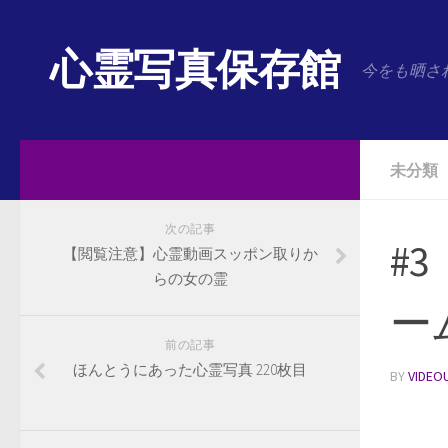
心霊写真保存館
今をも晒さ
未分類
次の記事
#
【閲覧注意】心霊動画スッポン取りか
らの女の霊
ー
前の記事
ほんとうにあった心霊写真 220枚目
BY
VIDEO