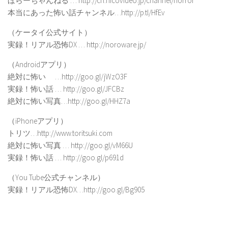
ほらーちゃんねる … http://ch.nicovideo.jp/channel/horror
本当にあった怖い話チャンネル…http://p.tl/HfEv
（ケータイ公式サイト）
実録！リアル恐怖DX … http://noroware.jp/
（Androidアプリ）
絶対に怖い …http://goo.gl/jWzO3F
実録！怖い話 … http://goo.gl/JFCBz
絶対に怖い写真…http://goo.gl/HHZ7a
（iPhoneアプリ）
トリツ…http://www.toritsuki.com
絶対に怖い写真 … http://goo.gl/vM66U
実録！怖い話 … http://goo.gl/p691d
（You Tube公式チャンネル）
実録！リアル恐怖DX…http://goo.gl/Bg905