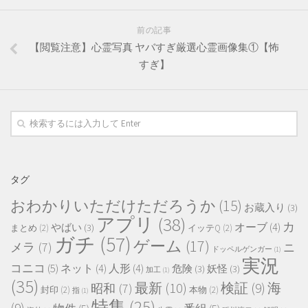
前の記事
【閲覧注意】心霊写真 ヤバすぎ厳選心霊画像集①【怖
すぎ】
タグ
おわかりいただけただろうか
(15)
お蔵入り
(3)
アプリ
(38)
カ
オーブ
(4)
やばい
(3)
まとめ
(2)
イッテQ
(2)
ガチ
(57)
ゲーム
(17)
メラ
(7)
ニ
ドッペルゲンガー
(1)
実況
コニコ
(5)
ネット
(4)
人形
(4)
危険
(3)
妖怪
(3)
加工
(1)
(35)
最新
(10)
検証
(9)
海
昭和
(7)
封印
(2)
本物
(2)
指
(1)
特集
(25)