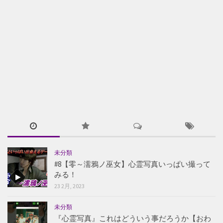
未分類
#8【零～濡鴉ノ巫女】心霊写真いっぱい撮って
みる！
23 2月, 2023
未分類
『心霊写真』これはどういう事だろうか【おわ