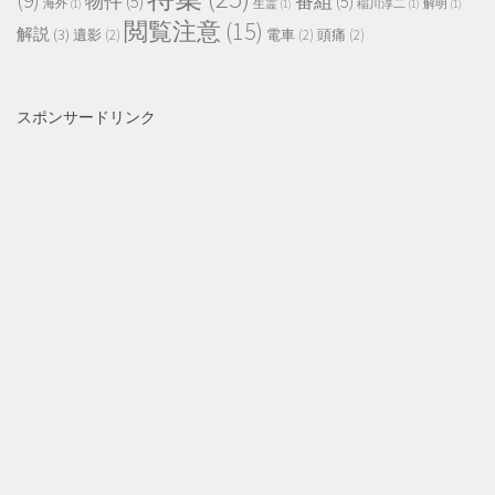
(9)
物件
(5)
番組
(5)
海外
(1)
生霊
(1)
稲川淳二
(1)
解明
(1)
閲覧注意
(15)
解説
(3)
遺影
(2)
電車
(2)
頭痛
(2)
スポンサードリンク