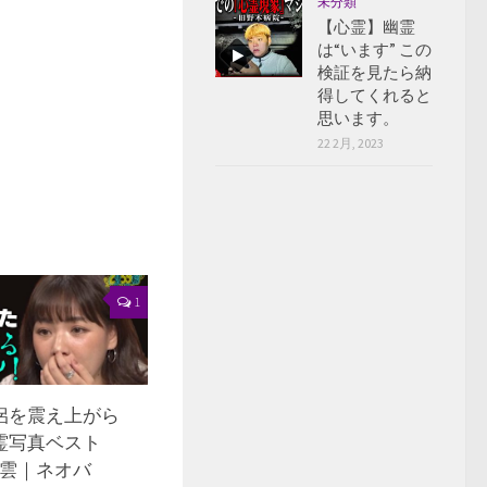
未分類
【心霊】幽霊
は“います” この
検証を見たら納
得してくれると
思います。
22 2月, 2023
1
侶を震え上がら
霊写真ベスト
大雲｜ネオバ