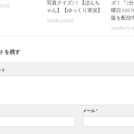
写真クイズ2！【ぼんち
ズ！『2分
月13日
ゃん】【ゆっくり実況】
曜日 AB
版を配信
2018年12月8日
2022年8月1
トを残す
ント
メール
*
ト