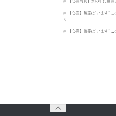
【心霊写真】水の中に幽霊
【心霊】幽霊は“います” 
り
【心霊】幽霊は“います” 