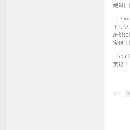
絶対に怖い
（iPh
トリツ…ht
絶対に怖い
実録！怖い
（You
実録！リア
タグ: