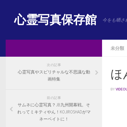
心霊写真保存館
今をも晒さ
未分類
次の記事
ほ
心霊写真やスピリチャルな不思議な動
画特集
BY
VIDEO
前の記事
サムネに心霊写真？JB九州開幕戦。そ
れってミキティやん！KOJIROSHADがマ
ネーベイトに！