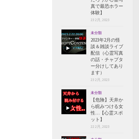
真で最恐ホラー
体験】
23 2月, 2023
未分類
2023年2月の怪
談＆雑談ライブ
配信（心霊写真
の話・チャプタ
ー分けしてあり
ます）
23 2月, 2023
未分類
【危険】天井か
ら睨みつける女
性…【心霊スポ
ット】
22 2月, 2023